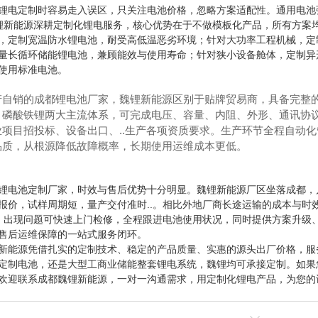
锂电定制时容易走入误区，只关注电池价格，忽略方案适配性。通用电池
魏锂新能源深耕定制化锂电服务，核心优势在于不做模板化产品，所有方案
，定制宽温防水锂电池，耐受高低温恶劣环境；针对大功率工程机械，定
量长循环储能锂电池，兼顾能效与使用寿命；针对狭小设备舱体，定制异
使用标准电池。
产自销的成都锂电池厂家，魏锂新能源区别于贴牌贸易商，具备完整
、磷酸铁锂两大主流体系，可完成电压、容量、内阻、外形、通讯协议
业项目招投标、设备出口、..生产各项资质要求。生产环节全程自动
品质，从根源降低故障概率，长期使用运维成本更低。
锂电池定制厂家，时效与售后优势十分明显。魏锂新能源厂区坐落成都，
报价，试样周期短，量产交付准时..。相比外地厂商长途运输的成本与时
.，出现问题可快速上门检修，全程跟进电池使用状况，同时提供方案升级
售后运维保障的一站式服务闭环。
新能源凭借扎实的定制技术、稳定的产品质量、实惠的源头出厂价格，服
定制电池，还是大型工商业储能整套锂电系统，魏锂均可承接定制。如果
欢迎联系成都魏锂新能源，一对一沟通需求，用定制化锂电产品，为您的设