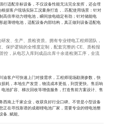
强行适配非标设备，不仅设备性能无法完全发挥，还会埋
均根据客户现场实际工况量身打造，..匹配使用场景：针对
制高倍率动力锂电池，瞬间放电稳定有劲；针对储能电
形超薄锂电池，适配设备内部结构，真正做到设备适配电
的研发、生产、质检资质。拥有专业锂电工程师团队，
、保护逻辑的全维度定制，配套完整的 CE、质检报
化管控，从电芯入库到成品出库十余道检测工序，全流
川渝客户可快速上门对接需求，工程师现场勘测参数，快
效损耗，本地生产发货，物流成本更低，到货更快。售后响
、电池扩容、梯次回收等增值服务，打造售前方案设计、售
务西南上千家企业，收获良好行业口碑。不管是小型设备
您正在寻找靠谱的成都锂电池厂家，需要专业的锂电池整
备..赋能。