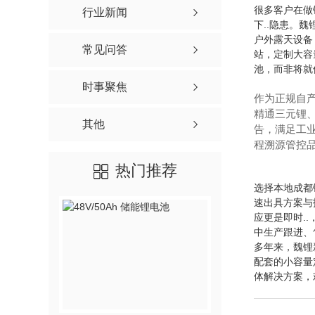
很多客户在做
行业新闻
下..隐患。
户外露天设备
常见问答
站，定制大容
池，而非将就
时事聚焦
作为正规自
精通三元锂
其他
告，满足工
程溯源管控
热门推荐
选择本地成都
速出具方案与
应更是即时.
中生产跟进、
多年来，魏锂
配套的小容量
体解决方案，