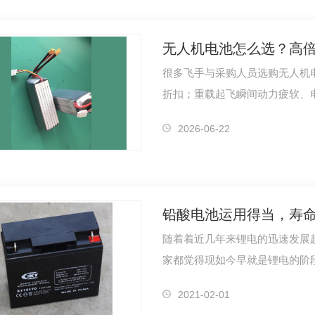
很多飞手与采购人员选购无人机
折扣；重载起飞瞬间动力疲软、
境直接续…
2026-06-22
铅酸电池运用得当，寿命
随着着近几年来锂电的迅速发展趋
家都觉得现如今早就是锂电的阶
果你是那…
2021-02-01