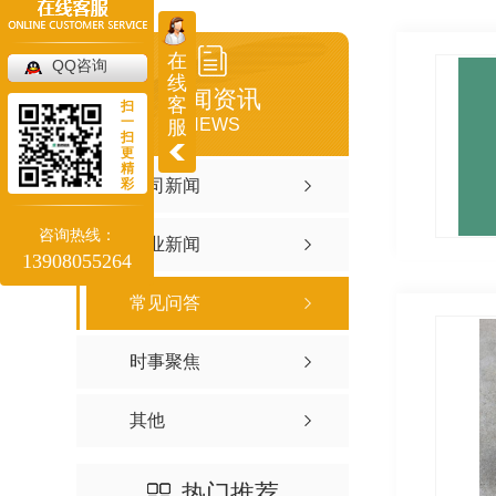
在
QQ咨询
线
新闻资讯
客
扫
一
NEWS
服
扫
更
精
彩
公司新闻
咨询热线：
行业新闻
13908055264
常见问答
时事聚焦
其他
热门推荐