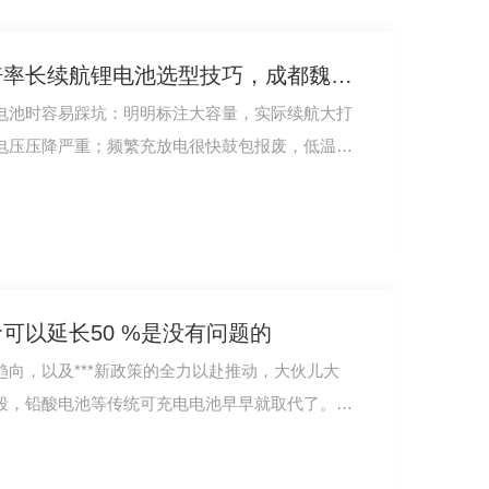
无人机电池怎么选？高倍率长续航锂电池选型技巧，成都魏锂新能源为您解答
电池时容易踩坑：明明标注大容量，实际续航大打
电压压降严重；频繁充放电很快鼓包报废，低温环
可以延长50 %是没有问题的
向，以及***新政策的全力以赴推动，大伙儿大
段，铅酸电池等传统可充电电池早早就取代了。如