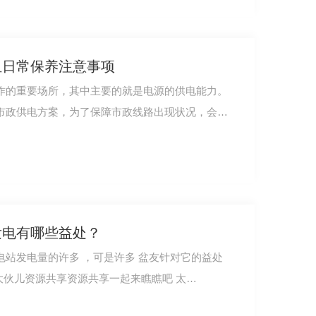
组日常保养注意事项
作的重要场所，其中主要的就是电源的供电能力。
市政供电方案，为了保障市政线路出现状况，会采
24V 锂电池
发电有哪些益处？
可是许多 盆友针对它的益处
并并并并并不是很掌握，**我给大伙儿资源共享资源共享一起来瞧瞧吧 太…