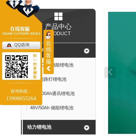
产品中心
PRODUCT
在
QQ咨询
线
储能锂电池
客
扫
一
服
扫
24V/20Ah 储能锂电池
更
精
彩
太阳能路灯锂电池
咨询热线：
48V/100Ah通讯锂电池
13908055264
48V/50Ah 储能锂电池
动力锂电池