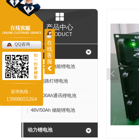
产品中心
PRODUCT
在
QQ咨询
线
储能锂电池
客
扫
一
服
扫
24V/20Ah 储能锂电池
更
精
彩
太阳能路灯锂电池
咨询热线：
48V/100Ah通讯锂电池
13908055264
48V/50Ah 储能锂电池
动力锂电池