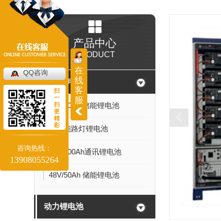
产品中心
PRODUCT
在
QQ咨询
线
储能锂电池
客
扫
一
服
扫
24V/20Ah 储能锂电池
更
精
彩
太阳能路灯锂电池
咨询热线：
48V/100Ah通讯锂电池
13908055264
48V/50Ah 储能锂电池
动力锂电池