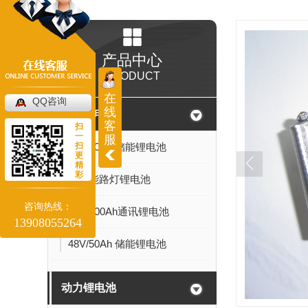
产品中心
PRODUCT
在
QQ咨询
线
储能锂电池
客
扫
一
服
扫
24V/20Ah 储能锂电池
更
精
彩
太阳能路灯锂电池
咨询热线：
48V/100Ah通讯锂电池
13908055264
48V/50Ah 储能锂电池
动力锂电池